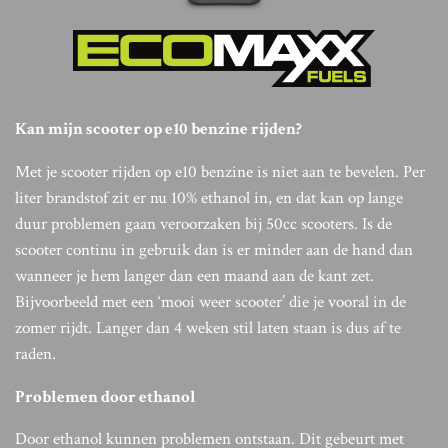
Kan mijn scooter op e10 benzine rijden?
Met je scooter rijden op e10 benzine is niet aan te bevelen. Per
liter brandstof zit er nu 10% ethanol in, en dat kan op lange
duur problemen gaan veroorzaken bij 50cc scooters. Is de
scooter continu in gebruik dan is er minder aan de hand dan
wanneer je hem langer dan een maand aan de kant zet.
Bijvoorbeeld met een ‘mooi weer scooter’ die je vooral in de
zomer rijdt. Langer dan 4 weken stil laten staan is dus af te
raden.
Problemen door ethanol
Door ethanol kunnen problemen ontstaan. Dit gebeurt met