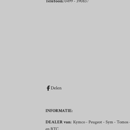
Telefoon:
0499 - 390837
Delen
INFORMATIE:
DEALER van:
Kymco - Peugeot - Sym - Tomos 
en BTC