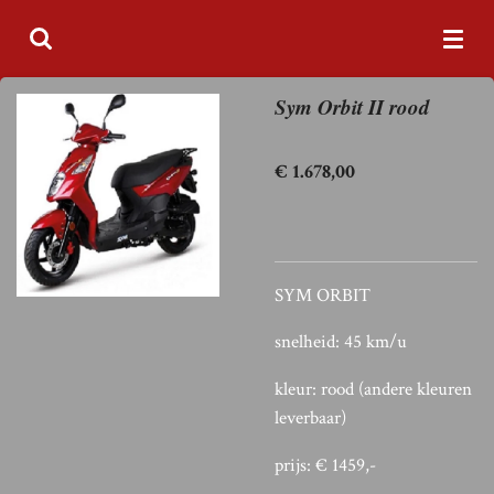
Ga
direct
naar
Sym Orbit II rood
de
hoofdinhoud
€ 1.678,00
SYM ORBIT
snelheid: 45 km/u
kleur: rood (andere kleuren
leverbaar)
prijs: € 1459,-