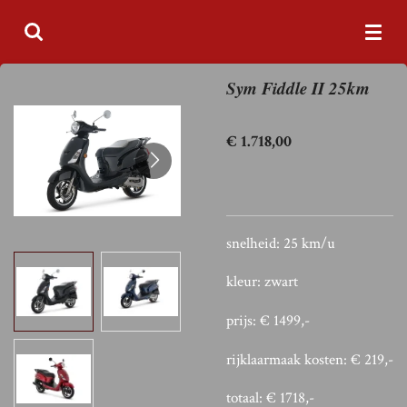
Ga
direct
naar
Sym Fiddle II 25km
de
hoofdinhoud
€ 1.718,00
snelheid: 25 km/u
kleur: zwart
prijs: € 1499,-
rijklaarmaak kosten: € 219,-
totaal: € 1718,-