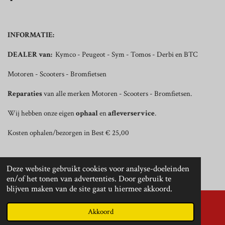
INFORMATIE:
DEALER van:
Kymco - Peugeot - Sym - Tomos - Derbi en BTC
Motoren - Scooters - Bromfietsen
Reparaties
van alle merken Motoren - Scooters - Bromfietsen.
Wij hebben onze eigen
ophaal
en
afleverservice
.
Kosten ophalen/bezorgen in Best € 25,00
© 2019 - 2026 Hans Huijbers Motoren
Deze website gebruikt cookies voor analyse-doeleinden
Powered by
JouwWeb
en/of het tonen van advertenties. Door gebruik te
blijven maken van de site gaat u hiermee akkoord.
Akkoord
E-mailadres
Telefoonnummer
Kaart