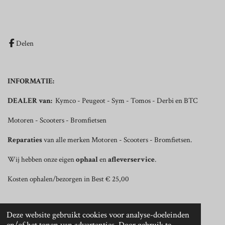
Delen
INFORMATIE:
DEALER van:
Kymco - Peugeot - Sym - Tomos - Derbi en BTC
Motoren - Scooters - Bromfietsen
Reparaties
van alle merken Motoren - Scooters - Bromfietsen.
Wij hebben onze eigen
ophaal
en
afleverservice
.
Kosten ophalen/bezorgen in Best € 25,00
© 2019 - 2026 Hans Huijbers Motoren
Deze website gebruikt cookies voor analyse-doeleinden
Powered by
JouwWeb