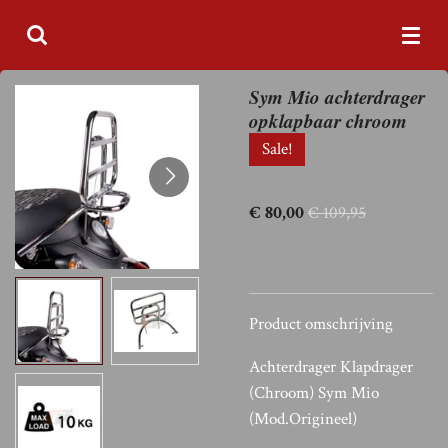
Ga
direct
naar
Sym Mio achterdrager
de
opklapbaar chroom
hoofdinhoud
Sale!
€ 80,00
€ 109,95
Product omschrijving
Achterdrager Klapdrager
(Chroom) Sym Mio
(Mod.Origineel)