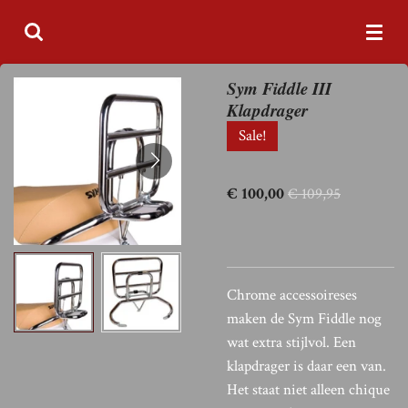
Ga
direct
naar
Sym Fiddle III
de
Klapdrager
hoofdinhoud
Sale!
€ 100,00
€ 109,95
Chrome accessoireses
maken de Sym Fiddle nog
wat extra stijlvol. Een
klapdrager is daar een van.
Het staat niet alleen chique